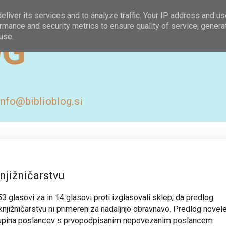
liver its services and to analyze traffic. Your IP address and u
rmance and security metrics to ensure quality of service, gener
OG
use.
 info@biblioblog.si
njižničarstvu
3 glasovi za in 14 glasovi proti izglasovali sklep, da predlog
jižničarstvu ni primeren za nadaljnjo obravnavo. Predlog novele
skupina poslancev s prvopodpisanim nepovezanim poslancem