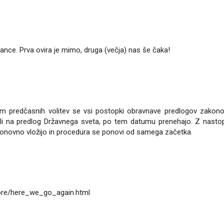
ance. Prva ovira je mimo, druga (večja) nas še čaka!
om predčasnih volitev se vsi postopki obravnave predlogov zakonov
 ali na predlog Državnega sveta, po tem datumu prenehajo. Z nast
ponovno vložijo in procedura se ponovi od samega začetka.
ore/here_we_go_again.html