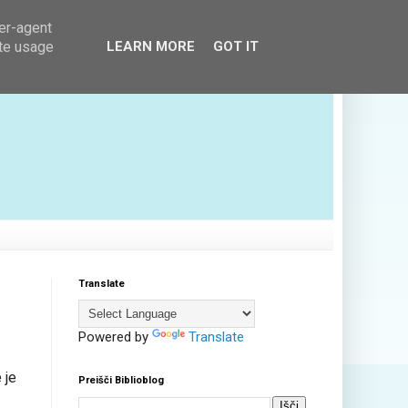
ser-agent
ate usage
LEARN MORE
GOT IT
Translate
Powered by
Translate
 je
Preišči Biblioblog