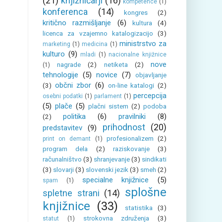
(21)
knjižničarji
(16)
kompetence
(1)
konferenca
(14)
kongres
(2)
kritično razmišljanje
(6)
kultura
(4)
licenca za vzajemno katalogizacijo
(3)
ministrstvo za
marketing
(1)
medicina
(1)
kulturo
(9)
mladi
(1)
nacionalne knjižnice
nove
nagrade
(2)
netiketa
(2)
(1)
tehnologije
(5)
novice
(7)
objavljanje
občni zbor
(6)
(3)
on-line katalogi
(2)
percepcija
osebni podatki
(1)
parlament
(1)
(5)
plače
(5)
plačni sistem
(2)
podoba
politika
(6)
pravilniki
(8)
(2)
prihodnost
(20)
predstavitev
(9)
profesionalizem
(2)
print on demant
(1)
program dela
(2)
raziskovanje
(3)
računalništvo
(3)
shranjevanje
(3)
sindikati
(3)
slovarji
(3)
slovenski jezik
(3)
smeh
(2)
specialne knjižnice
(5)
spam
(1)
splošne
spletne strani
(14)
knjižnice
(33)
statistika
(3)
strokovna združenja
(3)
statut
(1)