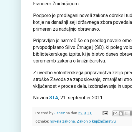
Francem Žnidaršičem.
Podporo je predlagani noveli zakona odrekel tudi 
kot je na današnji seji državnega zbora povedal
primeren za nadaljnjo obravnavo.
Pripravljen je namreč še en predlog novele omen
prvopodpisano Silvo Črnugelj (SD), ki poleg volo
bibliotekarskega izpita, ki je bistvo danes obr
sprememb zakona o knjižničarstvu.
Z uvedbo volonterskega pripravništva želijo pre
stroške Zavoda za zaposlovanje, zmanjšati stro
vključenost v proces dela, izobraževanja in uspo
Novica
STA
, 21. september 2011
Posted by
Janez
na dan
22.9.11
oznake:
novela zakona
,
Zakon o knjižničarstvu