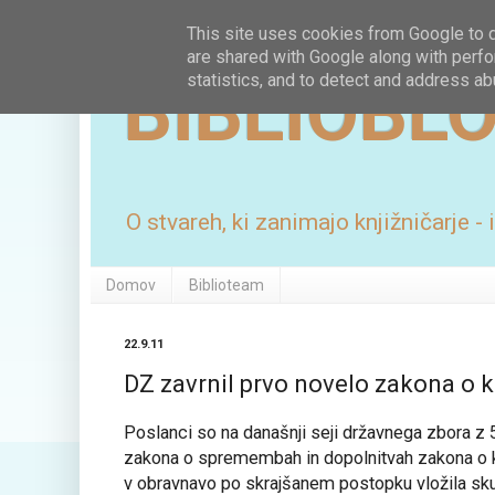
This site uses cookies from Google to de
are shared with Google along with perfo
BIBLIOBL
statistics, and to detect and address ab
O stvareh, ki zanimajo knjižničarje -
Domov
Biblioteam
22.9.11
DZ zavrnil prvo novelo zakona o k
Poslanci so na današnji seji državnega zbora z 5
zakona o spremembah in dopolnitvah zakona o kn
v obravnavo po skrajšanem postopku vložila 