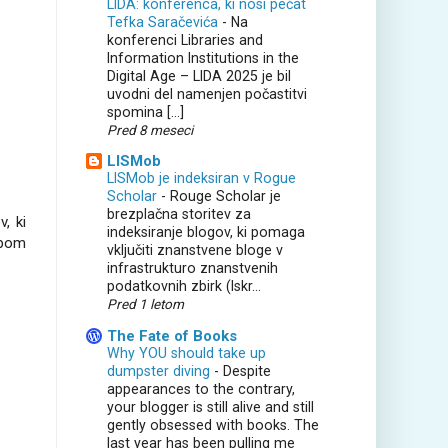
LIDA: konferenca, ki nosi pečat
Tefka Saračevića
-
Na
konferenci Libraries and
Information Institutions in the
Digital Age – LIDA 2025 je bil
uvodni del namenjen počastitvi
spomina […]
Pred 8 meseci
LISMob
LISMob je indeksiran v Rogue
Scholar
-
Rouge Scholar je
brezplačna storitev za
, ki
indeksiranje blogov, ki pomaga
opom
vključiti znanstvene bloge v
infrastrukturo znanstvenih
podatkovnih zbirk (Iskr...
Pred 1 letom
The Fate of Books
Why YOU should take up
dumpster diving
-
Despite
appearances to the contrary,
your blogger is still alive and still
gently obsessed with books. The
last year has been pulling me