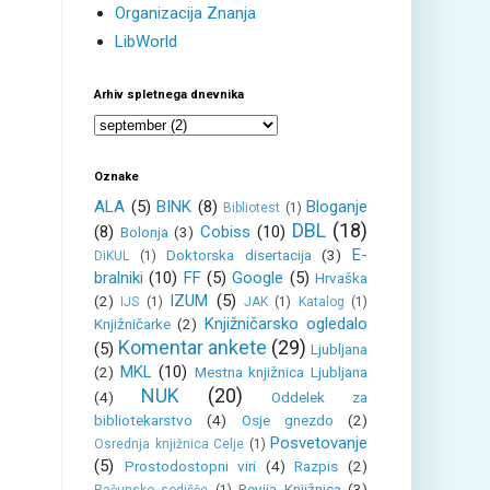
Organizacija Znanja
LibWorld
Arhiv spletnega dnevnika
Oznake
ALA
(5)
BINK
(8)
Bloganje
Bibliotest
(1)
DBL
(18)
(8)
Cobiss
(10)
Bolonja
(3)
E-
Doktorska disertacija
(3)
DiKUL
(1)
bralniki
(10)
FF
(5)
Google
(5)
Hrvaška
IZUM
(5)
(2)
IJS
(1)
JAK
(1)
Katalog
(1)
Knjižničarsko ogledalo
Knjižničarke
(2)
Komentar ankete
(29)
(5)
Ljubljana
MKL
(10)
(2)
Mestna knjižnica Ljubljana
NUK
(20)
(4)
Oddelek za
bibliotekarstvo
(4)
Osje gnezdo
(2)
Posvetovanje
Osrednja knjižnica Celje
(1)
(5)
Prostodostopni viri
(4)
Razpis
(2)
Revija Knjižnica
(3)