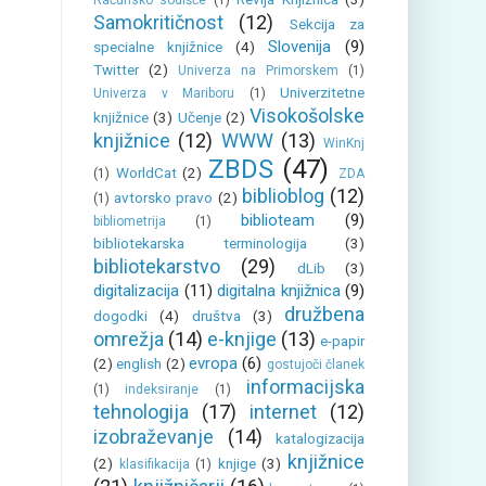
Računsko sodišče
(1)
Samokritičnost
(12)
Sekcija za
Slovenija
(9)
specialne knjižnice
(4)
Twitter
(2)
Univerza na Primorskem
(1)
Univerzitetne
Univerza v Mariboru
(1)
Visokošolske
knjižnice
(3)
Učenje
(2)
knjižnice
(12)
WWW
(13)
WinKnj
ZBDS
(47)
WorldCat
(2)
(1)
ZDA
biblioblog
(12)
avtorsko pravo
(2)
(1)
biblioteam
(9)
bibliometrija
(1)
bibliotekarska terminologija
(3)
bibliotekarstvo
(29)
dLib
(3)
digitalizacija
(11)
digitalna knjižnica
(9)
družbena
dogodki
(4)
društva
(3)
omrežja
(14)
e-knjige
(13)
e-papir
evropa
(6)
(2)
english
(2)
gostujoči članek
informacijska
(1)
indeksiranje
(1)
tehnologija
(17)
internet
(12)
izobraževanje
(14)
katalogizacija
knjižnice
(2)
knjige
(3)
klasifikacija
(1)