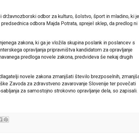
državnozborski odbor za kulturo, šolstvo, šport in mladino, ki je
a predsednica odbora Majda Potrata, sprejel sklep, da predlog ni
jenega zakona, ki ga je vložila skupina poslank in poslancev s
nterskega opravljanja pripravništva kandidatom za opravljanje
avnavanega predloga novele zakona, predvideva še nekaj drugih
dlagatelji novele zakona zmanjšati število brezposelnih, zmanjša
ške Zavoda za zdravstveno zavarovanje Slovenije ter povečati
sabljanja za samostojno strokovno opravljanje dela, so zapisali.