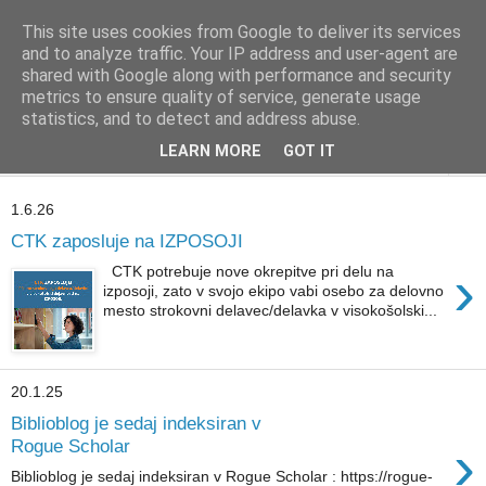
This site uses cookies from Google to deliver its services
BIBLIOBLOG
and to analyze traffic. Your IP address and user-agent are
shared with Google along with performance and security
metrics to ensure quality of service, generate usage
O stvareh, ki zanimajo knjižničarje - info@biblioblog.si
statistics, and to detect and address abuse.
LEARN MORE
GOT IT
▼
1.6.26
CTK zaposluje na IZPOSOJI
›
CTK potrebuje nove okrepitve pri delu na
izposoji, zato v svojo ekipo vabi osebo za delovno
mesto strokovni delavec/delavka v visokošolski...
20.1.25
Biblioblog je sedaj indeksiran v
›
Rogue Scholar
Biblioblog je sedaj indeksiran v Rogue Scholar : https://rogue-