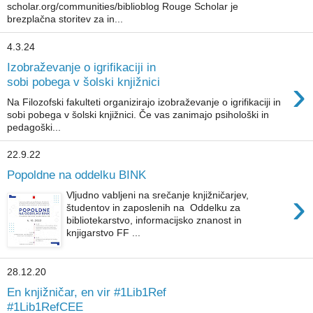
scholar.org/communities/biblioblog Rouge Scholar je
brezplačna storitev za in...
4.3.24
Izobraževanje o igrifikaciji in
›
sobi pobega v šolski knjižnici
Na Filozofski fakulteti organizirajo izobraževanje o igrifikaciji in
sobi pobega v šolski knjižnici. Če vas zanimajo psihološki in
pedagoški...
22.9.22
Popoldne na oddelku BINK
›
Vljudno vabljeni na srečanje knjižničarjev,
študentov in zaposlenih na Oddelku za
bibliotekarstvo, informacijsko znanost in
knjigarstvo FF ...
28.12.20
En knjižničar, en vir #1Lib1Ref
#1Lib1RefCEE