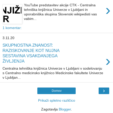
›
YouTube predstavitev akcije CTK - Centralna
tehniška knjižnica Univerze v Ljubljani in
uporabniška skupina Slovenski wikipedisti vas
vabim...
1 komentar:
3.11.20
SKUPNOSTNA ZNANOST:
RAZISKOVANJE KOT NUJNA
›
SESTAVINA VSAKDANJEGA
ŽIVLJENJA
Centralna tehniška knjižnica Univerze v Ljubljani v sodelovanju
s Centralno medicinsko knjižnico Medicinske fakultete Univerze
v Ljubljan...
›
Domov
Prikaži spletno različico
Zagotavlja
Blogger
.