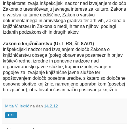
Inšpektorat izvaja inšpekcijski nadzor nad izvajanjem določb
Zakona o uresničevanju javnega interesa za kulturo, Zakona
o varstvu kulturne dediščine, Zakon o varstvu
dokumentarnega in arhivskega gradiva ter arhivih, Zakona o
knjižničarstvu in Zakona o medijih ter na njihovi podlagi
izdanih podzakonskih in drugih aktov.
Zakon o knjižničarstvu (Ur. l. RS, št. 87/01)
Inšpekcijski nadzor nad izvajanjem določb Zakona o
knjižničarstvu obsega (poleg obravnave posameznih prijav
kršitev) redne, izredne in ponovne nadzore nad
organiziranostjo javne službe, trajnim izpolnjevanjem
pogojev za izvajanje knjižnične javne službe ter
spoštovanjem določb posebne uredbe, s katero so določene
osnovne storitve knjižnic, namenjene uporabnikom (posebej
brezplačne), obratovalni čas in način poslovanja knjižnic.
Mitja V. Iskrić
na dan
14.2.12
Deli