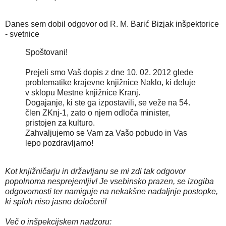
Danes sem dobil odgovor od R. M. Barić Bizjak inšpektorice
- svetnice
Spoštovani!
Prejeli smo Vaš dopis z dne 10. 02. 2012 glede
problematike krajevne knjižnice Naklo, ki deluje
v sklopu Mestne knjižnice Kranj.
Dogajanje, ki ste ga izpostavili, se veže na 54.
člen ZKnj-1, zato o njem odloča minister,
pristojen za kulturo.
Zahvaljujemo se Vam za Vašo pobudo in Vas
lepo pozdravljamo!
Kot knjižničarju in državljanu se mi zdi tak odgovor
popolnoma nesprejemljiv! Je vsebinsko prazen, se izogiba
odgovornosti ter namiguje na nekakšne nadaljnje postopke,
ki sploh niso jasno določeni!
Več o inšpekcijskem nadzoru: