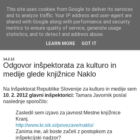
This site uses cookies from Google to deliver its services
BIBLIOBLOG
and to analyze traffic. Your IP address and user-agent are
shared with Google along with performance and security
metrics to ensure quality of service, generate usage
O stvareh, ki zanimajo knjižničarje - info@biblioblog.si
statistics, and to detect and address abuse.
LEARN MORE
GOT IT
▼
14.2.12
Odgovor inšpektorata za kulturo in
medije glede knjižnice Naklo
Na Inšpektorat Republike Slovenije za kulturo in medije sem
10. 2. 2012 glavni inšpektorici:
Tamara Javornik poslal
naslednje sporočilo:
Zasledil sem izjavo za javnost Mestne knjižnice
Kranj.
http://www.kr.sik.si/povezave/
naklo/
Zanima me, ali boste začeli z postopkom za
inšpekcijski nadzor?