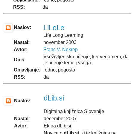
RSS:
da
LiLoLe
Naslov:
Life Long Learning
Nastal:
november 2003
Avtor:
Franc V. Nekrep
Vseživljenjsko učenje, ker verjamem, da
Opis:
je učenje temelj vsega.
Objavljanje:
redno, pogosto
RSS:
da
dLib.si
Naslov:
Digitalna knjižnica Slovenije
Nastal:
december 2007
Avtor:
Ekipa dLib.si
Novice o
dLib.si
, ki je knjižnica na