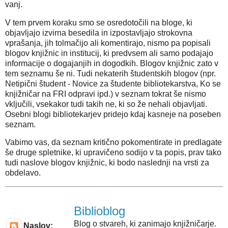
vanj.
V tem prvem koraku smo se osredotočili na bloge, ki
objavljajo izvirna besedila in izpostavljajo strokovna
vprašanja, jih tolmačijo ali komentirajo, nismo pa popisali
blogov knjižnic in institucij, ki predvsem ali samo podajajo
informacije o dogajanjih in dogodkih. Blogov knjižnic zato v
tem seznamu še ni. Tudi nekaterih študentskih blogov (npr.
Netipični študent - Novice za študente bibliotekarstva, Ko se
knjižničar na FRI odpravi ipd.) v seznam tokrat še nismo
vključili, vsekakor tudi takih ne, ki so že nehali objavljati.
Osebni blogi bibliotekarjev pridejo kdaj kasneje na poseben
seznam.
Vabimo vas, da seznam kritično pokomentirate in predlagate
še druge spletnike, ki upravičeno sodijo v ta popis, prav tako
tudi naslove blogov knjižnic, ki bodo naslednji na vrsti za
obdelavo.
Biblioblog
Blog o stvareh, ki zanimajo knjižničarje.
Naslov: