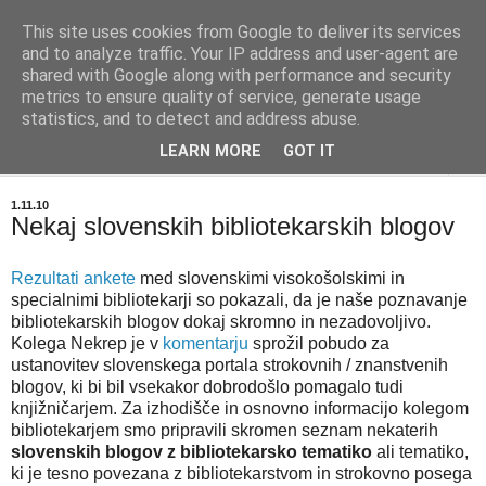
This site uses cookies from Google to deliver its services
BIBLIOBLOG
and to analyze traffic. Your IP address and user-agent are
shared with Google along with performance and security
metrics to ensure quality of service, generate usage
O stvareh, ki zanimajo knjižničarje - info@biblioblog.si
statistics, and to detect and address abuse.
LEARN MORE
GOT IT
▼
1.11.10
Nekaj slovenskih bibliotekarskih blogov
Rezultati ankete
med slovenskimi visokošolskimi in
specialnimi bibliotekarji so pokazali, da je naše poznavanje
bibliotekarskih blogov dokaj skromno in nezadovoljivo.
Kolega Nekrep je v
komentarju
sprožil pobudo za
ustanovitev slovenskega portala strokovnih / znanstvenih
blogov, ki bi bil vsekakor dobrodošlo pomagalo tudi
knjižničarjem. Za izhodišče in osnovno informacijo kolegom
bibliotekarjem smo pripravili skromen seznam nekaterih
slovenskih blogov z bibliotekarsko tematiko
ali tematiko,
ki je tesno povezana z bibliotekarstvom in strokovno posega