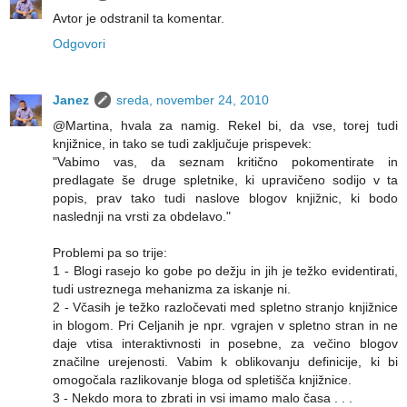
Avtor je odstranil ta komentar.
Odgovori
Janez
sreda, november 24, 2010
@Martina, hvala za namig. Rekel bi, da vse, torej tudi
knjižnice, in tako se tudi zaključuje prispevek:
"Vabimo vas, da seznam kritično pokomentirate in
predlagate še druge spletnike, ki upravičeno sodijo v ta
popis, prav tako tudi naslove blogov knjižnic, ki bodo
naslednji na vrsti za obdelavo."
Problemi pa so trije:
1 - Blogi rasejo ko gobe po dežju in jih je težko evidentirati,
tudi ustreznega mehanizma za iskanje ni.
2 - Včasih je težko razločevati med spletno stranjo knjižnice
in blogom. Pri Celjanih je npr. vgrajen v spletno stran in ne
daje vtisa interaktivnosti in posebne, za večino blogov
značilne urejenosti. Vabim k oblikovanju definicije, ki bi
omogočala razlikovanje bloga od spletišča knjižnice.
3 - Nekdo mora to zbrati in vsi imamo malo časa . . .