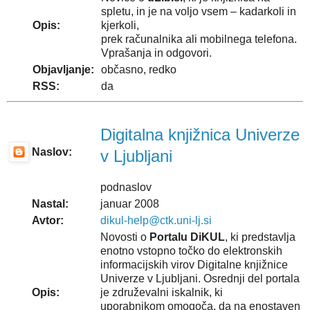
spletu, in je na voljo vsem – kadarkoli in
Opis:
kjerkoli,
prek računalnika ali mobilnega telefona.
Vprašanja in odgovori.
Objavljanje:
občasno, redko
RSS:
da
Digitalna knjižnica Univerze
Naslov:
v Ljubljani
podnaslov
Nastal:
januar 2008
Avtor:
dikul-help@ctk.uni-lj.si
Novosti o
Portalu DiKUL
, ki predstavlja
enotno vstopno točko do elektronskih
informacijskih virov Digitalne knjižnice
Univerze v Ljubljani. Osrednji del portala
Opis:
je združevalni iskalnik, ki
uporabnikom omogoča, da na enostaven