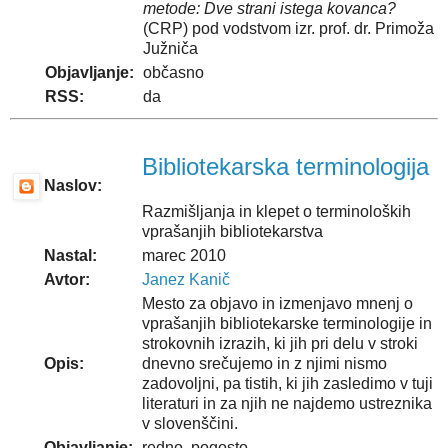
metode: Dve strani istega kovanca?
(CRP) pod vodstvom izr. prof. dr. Primoža
Južniča
Objavljanje:
občasno
RSS:
da
Bibliotekarska terminologija
Naslov:
Razmišljanja in klepet o terminoloških
vprašanjih bibliotekarstva
Nastal:
marec 2010
Avtor:
Janez Kanič
Mesto za objavo in izmenjavo mnenj o
vprašanjih bibliotekarske terminologije in
strokovnih izrazih, ki jih pri delu v stroki
Opis:
dnevno srečujemo in z njimi nismo
zadovoljni, pa tistih, ki jih zasledimo v tuji
literaturi in za njih ne najdemo ustreznika
v slovenščini.
Objavljanje:
redno, pogosto