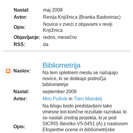
Nastal:
maj 2008
Avtor:
Revija Knjižnica (Branka Badovinac)
Novice v zvezi z objavami v reviji
Opis:
Knjižnica
Objavljanje:
redno, mesečno
RSS:
da
Bibliometrija
Naslov:
Na tem spletnem mestu se nahajajo
novice, ki se dotikajo področja
bibliometrije
Nastal:
september 2009
Avtor:
Miro Pušnik
in
Tilen Mandelj
Na blogu bodo predstavljeni tako
vmesne kot končne rezultate raziskav, ki
so nastali znotraj projekta, ki je pod
SICRIS številko V5-0451 (A) z naslovom
Opis:
Ekspertne ocene in bibliometrijske