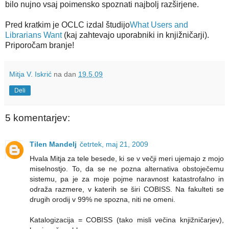
bilo nujno vsaj poimensko spoznati najbolj razširjene.
Pred kratkim je OCLC izdal študijo
What Users and
Librarians Want
(kaj zahtevajo uporabniki in knjižničarji).
Priporočam branje!
Mitja V. Iskrić
na dan
19.5.09
Deli
5 komentarjev:
Tilen Mandelj
četrtek, maj 21, 2009
Hvala Mitja za tele besede, ki se v večji meri ujemajo z mojo
miselnostjo. To, da se ne pozna alternativa obstoječemu
sistemu, pa je za moje pojme naravnost katastrofalno in
odraža razmere, v katerih se širi COBISS. Na fakulteti se
drugih orodij v 99% ne spozna, niti ne omeni.
Katalogizacija = COBISS (tako misli večina knjižničarjev),