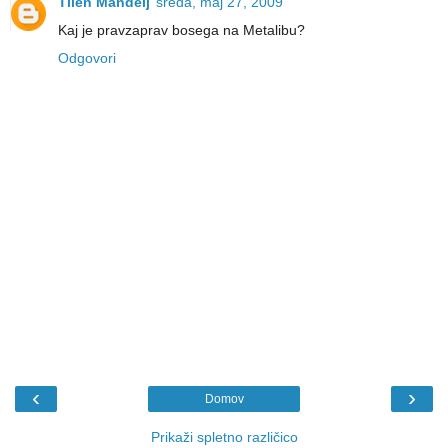
Tilen Mandelj
sreda, maj 27, 2009
Kaj je pravzaprav bosega na Metalibu?
Odgovori
‹
›
Domov
Prikaži spletno različico