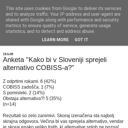
This site uses cookies from Google to deliver its services
BIBLIOBLOG
and to analyze traffic. Your IP address and user-agent are
shared with Google along with performance and security
metrics to ensure quality of service, generate usage
O stvareh, ki zanimajo knjižničarje - info@biblioblog.si
statistics, and to detect and address abuse.
LEARN MORE
GOT IT
▼
19.5.09
Anketa "Kako bi v Sloveniji sprejeli
alternativo COBISS-a?"
Z odprtimi rokami. 6 (42%)
COBISS zadošča. 1 (7%)
S pomisleki. 2 (14%)
Obstaja alternativa?! 5 (35%)
(n=14)
Rezultati so zelo zanimivi. Skoraj izenačena sta najbolj
skrajna odgovora. Večina bi vas sprejela alternativo, vendar
je skoraj enako veliko tistih, ki alternative sploh ne pozna!