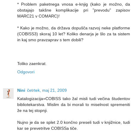
* Problem paketnega vnosa e-knjig (kako je možno, da
obstajajo takšne komplikacije pri "prevodu" zapisov
MARC21 v COMARC)!
* Kako je možno, da država dopušča razvoj neke platforme
(COBISS3) skoraj 10 let? Koliko denarja je šlo za ta sistem
in kaj smo pravzaprav s tem dobili?
Toliko zaenkrat.
Odgovori
Nini
četrtek, maj 21, 2009
Katalogizacija=COBISS tako žal misli tudi večina študentov
bibliotekarstva. Mislim da bi morali to miselnost spremeniti
že na tej stopnji.
Nujno je da se splet 2.0 končno preseli tudi v knjižnice, tudi
kar se prevetritve COBISSa tiče.