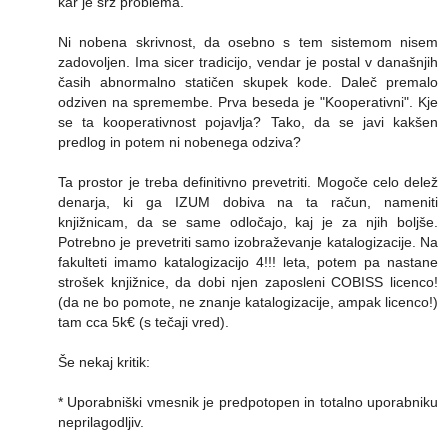
kar je srž problema.
Ni nobena skrivnost, da osebno s tem sistemom nisem
zadovoljen. Ima sicer tradicijo, vendar je postal v današnjih
časih abnormalno statičen skupek kode. Daleč premalo
odziven na spremembe. Prva beseda je "Kooperativni". Kje
se ta kooperativnost pojavlja? Tako, da se javi kakšen
predlog in potem ni nobenega odziva?
Ta prostor je treba definitivno prevetriti. Mogoče celo delež
denarja, ki ga IZUM dobiva na ta račun, nameniti
knjižnicam, da se same odločajo, kaj je za njih boljše.
Potrebno je prevetriti samo izobraževanje katalogizacije. Na
fakulteti imamo katalogizacijo 4!!! leta, potem pa nastane
strošek knjižnice, da dobi njen zaposleni COBISS licenco!
(da ne bo pomote, ne znanje katalogizacije, ampak licenco!)
tam cca 5k€ (s tečaji vred).
Še nekaj kritik:
* Uporabniški vmesnik je predpotopen in totalno uporabniku
neprilagodljiv.