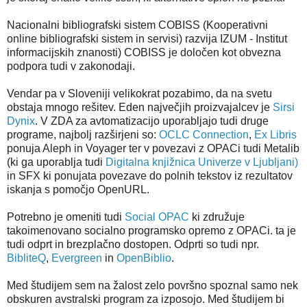
Nacionalni bibliografski sistem COBISS (Kooperativni
online bibliografski sistem in servisi) razvija IZUM - Institut
informacijskih znanosti) COBISS je določen kot obvezna
podpora tudi v zakonodaji.
Vendar pa v Sloveniji velikokrat pozabimo, da na svetu
obstaja mnogo rešitev. Eden največjih proizvajalcev je
Sirsi
Dynix
. V ZDA za avtomatizacijo uporabljajo tudi druge
programe, najbolj razširjeni so:
OCLC Connection
,
Ex Libris
ponuja Aleph in Voyager ter v povezavi z OPACi tudi Metalib
(ki ga uporablja tudi
Digitalna knjižnica Univerze v Ljubljani)
in SFX ki ponujata povezave do polnih tekstov iz rezultatov
iskanja s pomočjo OpenURL.
Potrebno je omeniti tudi
Social OPAC
ki združuje
takoimenovano socialno programsko opremo z OPACi. ta je
tudi odprt in brezplačno dostopen. Odprti so tudi npr.
BibliteQ
,
Evergreen
in
OpenBiblio
.
Med študijem sem na žalost zelo površno spoznal samo nek
obskuren avstralski program za izposojo. Med študijem bi