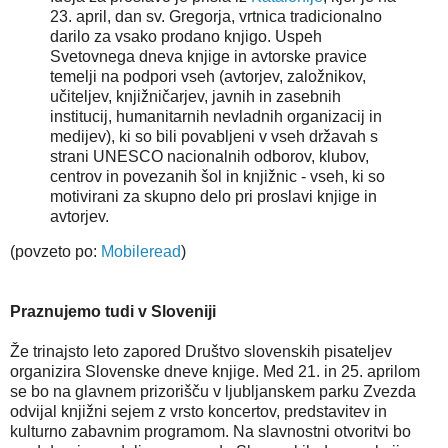
23. april, dan sv. Gregorja, vrtnica tradicionalno
darilo za vsako prodano knjigo. Uspeh
Svetovnega dneva knjige in avtorske pravice
temelji na podpori vseh (avtorjev, založnikov,
učiteljev, knjižničarjev, javnih in zasebnih
institucij, humanitarnih nevladnih organizacij in
medijev), ki so bili povabljeni v vseh državah s
strani UNESCO nacionalnih odborov, klubov,
centrov in povezanih šol in knjižnic - vseh, ki so
motivirani za skupno delo pri proslavi knjige in
avtorjev.
(povzeto po:
Mobileread
)
Praznujemo tudi v Sloveniji
Že trinajsto leto zapored Društvo slovenskih pisateljev
organizira Slovenske dneve knjige. Med 21. in 25. aprilom
se bo na glavnem prizorišču v ljubljanskem parku Zvezda
odvijal knjižni sejem z vrsto koncertov, predstavitev in
kulturno zabavnim programom. Na slavnostni otvoritvi bo