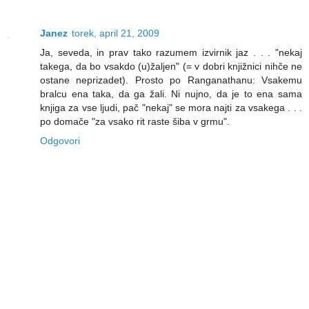
Janez
torek, april 21, 2009
Ja, seveda, in prav tako razumem izvirnik jaz . . . "nekaj
takega, da bo vsakdo (u)žaljen" (= v dobri knjižnici nihče ne
ostane neprizadet). Prosto po Ranganathanu: Vsakemu
bralcu ena taka, da ga žali. Ni nujno, da je to ena sama
knjiga za vse ljudi, pač "nekaj" se mora najti za vsakega . . .
po domače "za vsako rit raste šiba v grmu".
Odgovori