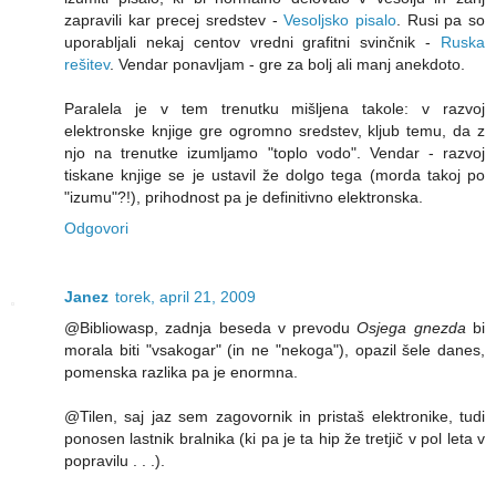
zapravili kar precej sredstev -
Vesoljsko pisalo
. Rusi pa so
uporabljali nekaj centov vredni grafitni svinčnik -
Ruska
rešitev
. Vendar ponavljam - gre za bolj ali manj anekdoto.
Paralela je v tem trenutku mišljena takole: v razvoj
elektronske knjige gre ogromno sredstev, kljub temu, da z
njo na trenutke izumljamo "toplo vodo". Vendar - razvoj
tiskane knjige se je ustavil že dolgo tega (morda takoj po
"izumu"?!), prihodnost pa je definitivno elektronska.
Odgovori
Janez
torek, april 21, 2009
@Bibliowasp, zadnja beseda v prevodu
Osjega gnezda
bi
morala biti "vsakogar" (in ne "nekoga"), opazil šele danes,
pomenska razlika pa je enormna.
@Tilen, saj jaz sem zagovornik in pristaš elektronike, tudi
ponosen lastnik bralnika (ki pa je ta hip že tretjič v pol leta v
popravilu . . .).