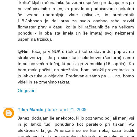
"kulije" kljub računalniku še vedni uspešno prodajajo, res pa
ne več pisalnih strojev, za prav lepo podpisovanje nekateri
še vedno uporabljajo zlate nalivnike, in predsednik
L.B.Johnson je dal prav za svojo osebno rabo razviti
flomaster prav v času, ko je bil račinalnik že na velikem
pohodu - in oba sta imela (in še imata) svoj neizmerni
uspeh na tržišču).
@Nini, tečaj je v NUK-u (tokrat) kot sestavni del priprav na
strokovni izpit. Je pa sicer tudi celodnevni (šesturni) samo
temu posvečen tečaj, ki pa si ga zamudila (16. aprila). Ko
bom malo počistil na strežniku, bom naložil prezentacijo in
jo lahko tukajle objavim. Predavanje samo pa . . . no, bomo
videli in se zmenimo takrat.
Odgovori
Tilen Mandelj
torek, april 21, 2009
Janez, dodajam še anekdoto, ki jo poznamo bolj ali manj vsi
in jo lahko tudi ponudimo kot paralelo pri tiskani VS
elektronski knjigi. Američani so se kar nekaj časa trudili
izumiti pisalo, ki bi normalno delovalo v vesolju in zanj