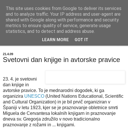
This site uses cookies from Google to deliver its services
BIBLIOBLOG
and to analyze traffic. Your IP address and user-agent are
shared with Google along with performance and security
metrics to ensure quality of service, generate usage
O stvareh, ki zanimajo knjižničarje - info@biblioblog.si
statistics, and to detect and address abuse.
LEARN MORE
GOT IT
▼
21.4.09
Svetovni dan knjige in avtorske pravice
23. 4. je svetovni
dan knjige in
avtorske pravice. To je mednarodni dogodek, ki ga
organizira
UNESCO
(United Nations Educational, Scientific
and Cultural Organization) in je bil prvič organiziran v
Španiji v letu 1923, kjer se je praznovanje obletnice smrti
Miguela de Cervantesa lokalnih knjigarn in praznovanje
dneva sv. Gregorja združilo v novo tradicionalno
praznovanje z rožami in ... knjigami.