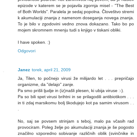
epizode v katerem se je pojavila zgornja misel - "The Best
of Both Worlds". Paralela je sedaj popolna. Človeštvo stremi
k akumulaciji znanja z namenom doseganja novega znanja.
To je bilo v zgodovini vedno znova dokazano. Tako bo po
mojem skromnem mnenju tudi s knjigo v tiskani obliki.
I have spoken. :)
Odgovori
Janez
torek, april 21, 2009
Ja, Tilen, to počnejo virusi že milijardo let . . . prepričajo
organizme, da "delajo" zanje.
Pa smo prišli ljudje in (iz)našli plesen, ki ubija viruse :-).
Pa so bili spet virusi brihtni in se prilagodili antibiotikom . . .
in ti zdaj marsikomu bolj škodujejo kot pa samim virusom . .
.
No, saj se povsem strinjam s teboj, malo pa včasih rad
provociram. Poleg želje po akumulaciji znanja je še pogosto
značilno vzporedno sobivanje različnih oblik (svinčnike in