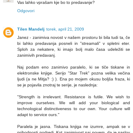
Vas lahko vprašam kje bo to predavanje?
Odgovori
Tilen Mandelj
torek, april 21, 2009
Janez - zanimiva novost v našem prostoru bi bila tudi ta, če
bi lahko predavanja posneli in "streamali" v spletni eter.
Sploh za nekatere, ki imajo bolj malo časa udeležiti se
zanimivih predavanj.
Naj podam eno zanimivo paralelo, ki se tiče tiskane in
elektronske knjige. Serijo "Star Trek" pozna velika večina
ljudi (a ne Mitja? :) ). Ena po mojem okusu boljša fraza, ki
se je pojavila znotraj te serije, je naslednja:
"Strength is irrelevant. Resistance is futile. We wish to
improve ourselves. We will add your biological and
technological distinctiveness to our own. Your culture will
adapt to service ours."
Paralela je jasna. Tiskana knjiga ne izumre, ampak se v
prihodnosti podredi. Kot zanimivost naj povem, da je naslov