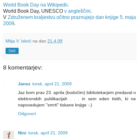
World Book Day na Wikipedii
.
World Book Day, UNESCO
v angleščini
.
V
Združenem kraljestvu očitno praznujejo dan knjige 5. maja
2009
.
Mitja V. Iskrić
na dan
21.4.09
Deli
8 komentarjev:
Janez
torek, april 21, 2009
Jaz bom prav 23. aprila (bodočim) bibliotekarjem predaval o
elektronskih publikacijah . . . in sem eden tistih, ki ne
napovedujem "smrti" tiskane knjige :-)
Odgovori
Nini
torek, april 21, 2009