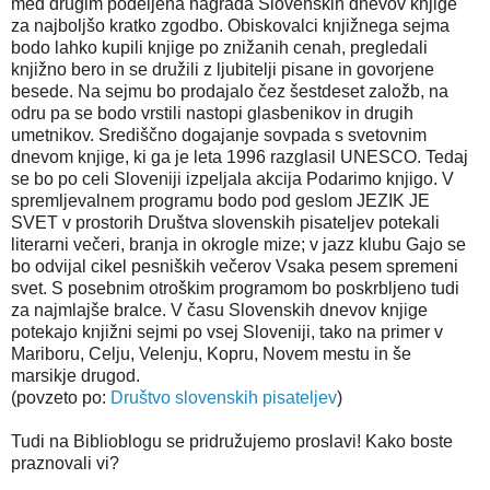
med drugim podeljena nagrada Slovenskih dnevov knjige
za najboljšo kratko zgodbo. Obiskovalci knjižnega sejma
bodo lahko kupili knjige po znižanih cenah, pregledali
knjižno bero in se družili z ljubitelji pisane in govorjene
besede. Na sejmu bo prodajalo čez šestdeset založb, na
odru pa se bodo vrstili nastopi glasbenikov in drugih
umetnikov. Središčno dogajanje sovpada s svetovnim
dnevom knjige, ki ga je leta 1996 razglasil UNESCO. Tedaj
se bo po celi Sloveniji izpeljala akcija Podarimo knjigo. V
spremljevalnem programu bodo pod geslom JEZIK JE
SVET v prostorih Društva slovenskih pisateljev potekali
literarni večeri, branja in okrogle mize; v jazz klubu Gajo se
bo odvijal cikel pesniških večerov Vsaka pesem spremeni
svet. S posebnim otroškim programom bo poskrbljeno tudi
za najmlajše bralce. V času Slovenskih dnevov knjige
potekajo knjižni sejmi po vsej Sloveniji, tako na primer v
Mariboru, Celju, Velenju, Kopru, Novem mestu in še
marsikje drugod.
(povzeto po:
Društvo slovenskih pisateljev
)
Tudi na Biblioblogu se pridružujemo proslavi! Kako boste
praznovali vi?