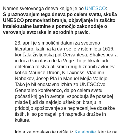
Namen svetovnega dneva knjige je po
UNESCO
:
S praznovanjem tega dneva po celem svetu, skuša
UNESCO promovirati branje, objavljanje in zaščito
intelektualne lastnine s pomočjo zakonodaje o
varovanju avtorske in sorodnih pravic.
23. april je simbolični datum za svetovno
literaturo, kajti na ta dan se je v istem letu 1616,
končala življenska pot Cervantesa, Shakespeara
in Inca Garcilasa de la Vege. To je hkrati tudi
obletnica rojstva ali smrti drugih znanih avtorjev,
kot so Maurice Druon, K.Laxness, Vladimir
Nabokov, Josep Pla in Manuel Mejía Vallejo.
Tako je bil enostavna izbira za UNESCOvo
Generalno konferenco, da po celem svetu
počasti knjige in avtorje, vzpodbuja še posebej
mlade ljudi da najdejo užitek pri branju in
pridobijo spoštovanje za neprecenljive dosežke
tistih, ki so pomagali pri napredku družbe in
kulture.
Ideja za proslavo je prišla iz
Katalonije
, kjer je na