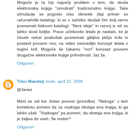
Mogoče je ta hip največji problem v tem, da skuša
elektronska knjiga "simulirati" tradicionalno knjigo. Take
simulacije se pogosto niso obnesle (lep primer so
računalniški katalogi, ki so v začetku skušali čim bolj verno
posnemati listkovni katalog). "Nore ideje" in razvoj iz nič so
lahko dosti boljše. Pravo učinkovito letalo je nastalo, ko je
človek nehal poskušati posnemati gibljiva ptičja krila in
postavil povsem nov, na videz neizvedljiv koncept letala s
togimi krili. Mogoče še čakamo "nori" koncept povsem
drugačne elektronske knjige prihodnosti. Jaz že.
Odgovori
Tilen Mandelj
torek, april 21, 2009
@Janez
Meni se zdi kar dober prevod (priredba). "Nekoga" v tem
kontekstu pomeni da za vsakoga obstaja ena knjiga, ki ga
lahko užali. "Vsakogar" pa pomeni, da obstaja ena knjiga, ki
je žaljiva do vseh. Se motim?
Odgovori