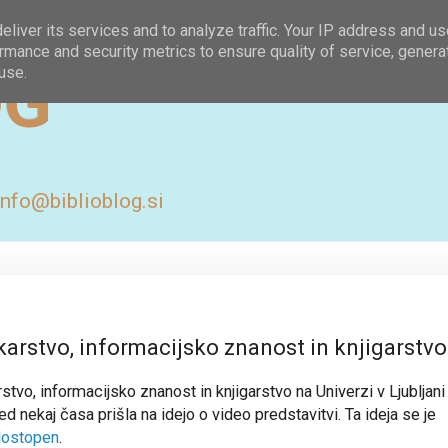
liver its services and to analyze traffic. Your IP address and u
rmance and security metrics to ensure quality of service, gener
OG
use.
 info@biblioblog.si
arstvo, informacijsko znanost in knjigarstvo
vo, informacijsko znanost in knjigarstvo na Univerzi v Ljubljani
d nekaj časa prišla na idejo o video predstavitvi. Ta ideja se je
dostopen
.