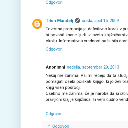
Odgovori
Tilen Mandelj
sreda, april 15, 2009
Tovrstna promocija je definitivno korak v pr
bi povabil znane ljudi iz sveta knjižničars
okolju. Informativna vrednost pa bi bila dos
Odgovori
Anonimni
nedelja, september 29, 2013
Nekaj me zanima. Vsi mi rečejo da ta študi
pomagati osebi poiskati knjigo, ki jo želi 
knjig vseh področji.
Osebno me zanima, če je narobe da si izbral
pravljični kraj je knjižnica. In vem čudno ven
Odgovori
Odgovori