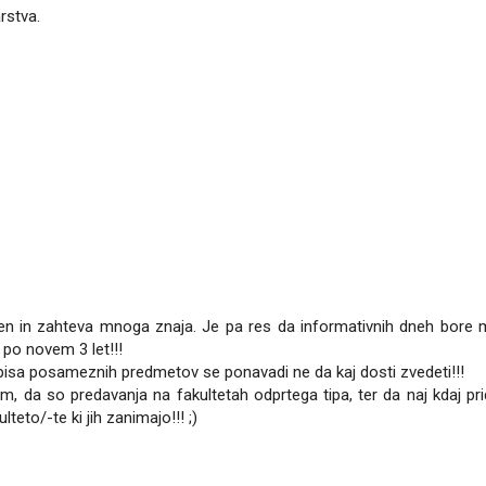
rstva.
men in zahteva mnoga znaja. Je pa res da informativnih dneh bore 
 po novem 3 let!!!
pisa posameznih predmetov se ponavadi ne da kaj dosti zvedeti!!!
m, da so predavanja na fakultetah odprtega tipa, ter da naj kdaj pri
eto/-te ki jih zanimajo!!! ;)