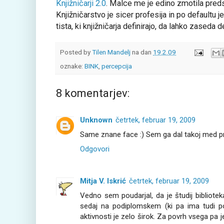
Knjižničarji 2.0
. Malce me je edino zmotila predst
Knjižničarstvo je sicer profesija in po defaultu j
tista, ki knjižničarja definirajo, da lahko zase
Posted by
Tilen Mandelj
na dan
19.2.09
oznake:
BINK
,
percepcija
8 komentarjev:
Unknown
četrtek, februar 19, 2009
Same znane face :) Sem ga dal takoj med pr
Odgovori
Mitja V. Iskrić
četrtek, februar 19, 2009
Vedno sem poudarjal, da je študij bibliote
sedaj na podiplomskem (ki pa ima tudi poma
aktivnosti je zelo širok. Za povrh vsega pa 