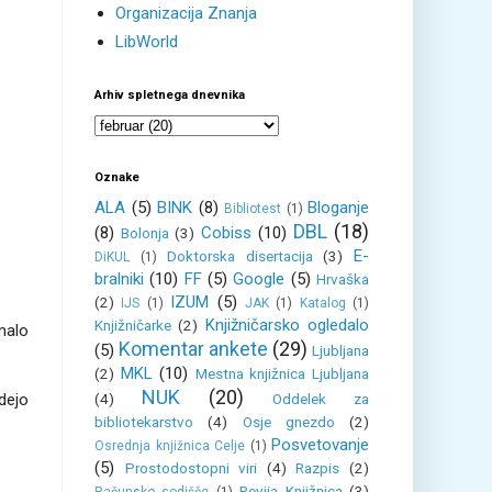
Organizacija Znanja
LibWorld
Arhiv spletnega dnevnika
Oznake
ALA
(5)
BINK
(8)
Bloganje
Bibliotest
(1)
DBL
(18)
(8)
Cobiss
(10)
Bolonja
(3)
E-
Doktorska disertacija
(3)
DiKUL
(1)
bralniki
(10)
FF
(5)
Google
(5)
Hrvaška
IZUM
(5)
(2)
IJS
(1)
JAK
(1)
Katalog
(1)
Knjižničarsko ogledalo
Knjižničarke
(2)
malo
Komentar ankete
(29)
(5)
Ljubljana
MKL
(10)
(2)
Mestna knjižnica Ljubljana
NUK
(20)
dejo
(4)
Oddelek za
bibliotekarstvo
(4)
Osje gnezdo
(2)
Posvetovanje
Osrednja knjižnica Celje
(1)
(5)
Prostodostopni viri
(4)
Razpis
(2)
Revija Knjižnica
(3)