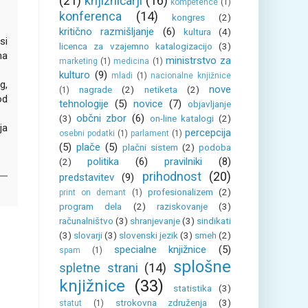
(21)
knjižničarji
(16)
kompetence
(1)
konferenca
(14)
kongres
(2)
kritično razmišljanje
(6)
kultura
(4)
si
licenca za vzajemno katalogizacijo
(3)
ma
ministrstvo za
marketing
(1)
medicina
(1)
kulturo
(9)
mladi
(1)
nacionalne knjižnice
g,
nove
nagrade
(2)
netiketa
(2)
(1)
od
tehnologije
(5)
novice
(7)
objavljanje
občni zbor
(6)
(3)
on-line katalogi
(2)
ja
percepcija
osebni podatki
(1)
parlament
(1)
(5)
plače
(5)
plačni sistem
(2)
podoba
politika
(6)
pravilniki
(8)
(2)
prihodnost
(20)
predstavitev
(9)
profesionalizem
(2)
print on demant
(1)
program dela
(2)
raziskovanje
(3)
računalništvo
(3)
shranjevanje
(3)
sindikati
(3)
slovarji
(3)
slovenski jezik
(3)
smeh
(2)
specialne knjižnice
(5)
spam
(1)
splošne
spletne strani
(14)
knjižnice
(33)
statistika
(3)
strokovna združenja
(3)
statut
(1)