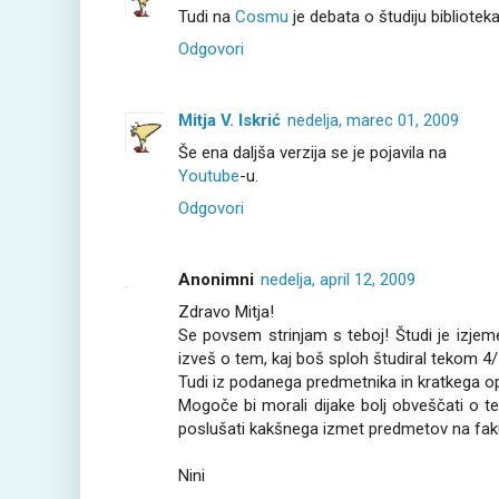
Tudi na
Cosmu
je debata o študiju biblioteka
Odgovori
Mitja V. Iskrić
nedelja, marec 01, 2009
Še ena daljša verzija se je pojavila na
Youtube
-u.
Odgovori
Anonimni
nedelja, april 12, 2009
Zdravo Mitja!
Se povsem strinjam s teboj! Študi je izje
izveš o tem, kaj boš sploh študiral tekom 4/
Tudi iz podanega predmetnika in kratkega o
Mogoče bi morali dijake bolj obveščati o te
poslušati kakšnega izmet predmetov na fakult
Nini