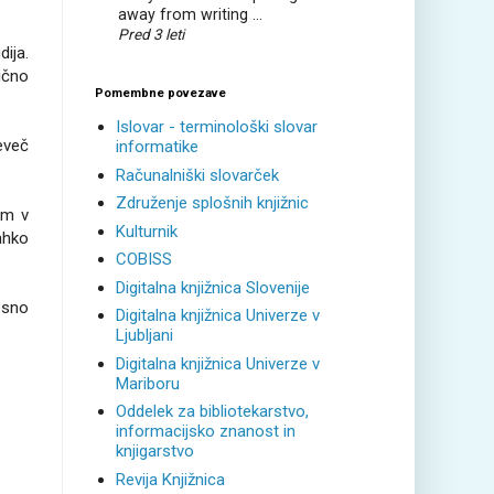
away from writing ...
Pred 3 leti
ija.
ično
Pomembne povezave
Islovar - terminološki slovar
eveč
informatike
Računalniški slovarček
Združenje splošnih knjižnic
am v
Kulturnik
lahko
COBISS
Digitalna knjižnica Slovenije
esno
Digitalna knjižnica Univerze v
Ljubljani
Digitalna knjižnica Univerze v
Mariboru
Oddelek za bibliotekarstvo,
informacijsko znanost in
knjigarstvo
Revija Knjižnica