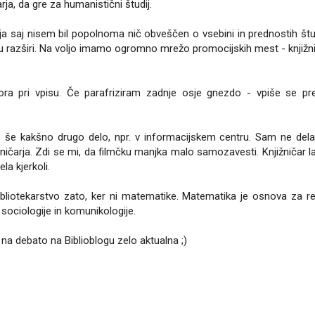
rja, da gre za humanistični študij.
ja saj nisem bil popolnoma nič obveščen o vsebini in prednostih štud
u razširi. Na voljo imamo ogromno mrežo promocijskih mest - knjižn
ra pri vpisu. Če parafriziram zadnje osje gnezdo - vpiše se pr
o še kakšno drugo delo, npr. v informacijskem centru. Sam ne del
ižničarja. Zdi se mi, da filmčku manjka malo samozavesti. Knjižničar 
la kjerkoli.
 bibliotekarstvo zato, ker ni matematike. Matematika je osnova za r
sociologije in komunikologije.
 na debato na Biblioblogu zelo aktualna ;)