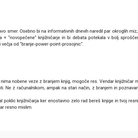
avo smer. Osebno bi na informativnih dnevih naredil par okroglih miz,
tva + "novopečene" knjižničarje in bi debata potekala v bolj sprošč
ti večja od "branje-power-point-prosojnic".
j nima nobene veze z branjem knjig, mogoče res. Vendar knjižničar 
brati. Ne z računalnikom, ampak na stari način, z branjem in poznava
 poklic knjižničarja ker enostavno zelo rad bereš knjige in tvoj resn
dar resno mislim.