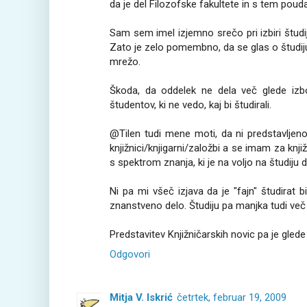
da je del Filozofske fakultete in s tem pouda
Sam sem imel izjemno srečo pri izbiri študi
Zato je zelo pomembno, da se glas o študij
mrežo.
Škoda, da oddelek ne dela več glede izbo
študentov, ki ne vedo, kaj bi študirali.
@Tilen tudi mene moti, da ni predstavljen
knjižnici/knjigarni/založbi a se imam za knj
s spektrom znanja, ki je na voljo na študiju de
Ni pa mi všeč izjava da je "fajn" študirat
znanstveno delo. Študiju pa manjka tudi več 
Predstavitev Knjižničarskih novic pa je glede
Odgovori
Mitja V. Iskrić
četrtek, februar 19, 2009