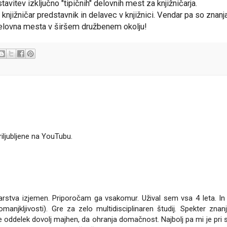
avitev izključno "tipičnih" delovnih mest za knjižničarja.
e knjižničar predstavnik in delavec v knjižnici. Vendar pa so znanj
da delovna mesta v širšem družbenem okolju!
iljubljene na YouTubu.
karstva izjemen. Priporočam ga vsakomur. Užival sem vsa 4 leta. In 
njkljivosti). Gre za zelo multidisciplinaren študij. Spekter znanj
je oddelek dovolj majhen, da ohranja domačnost. Najbolj pa mi je pri 