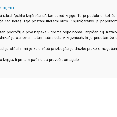
r 18, 2013
 izbral "poklic knjižničarja", ker bereš knjige. To je podobno, kot če 
. če rad bereš, raje postani literarni kritik. Knjižničarstvo je popolno
 vseh področij je prva napaka - gre za popolnoma utopičen cilj. Katalo
niku" je osnovni - stari način dela v knjižnicah, ki je prisoten že 
azadnje slišal in mi je zelo všeč je izboljšanje družbe preko omogočan
 knjigo, ti pri tem pač ne bo preveč pomagalo .