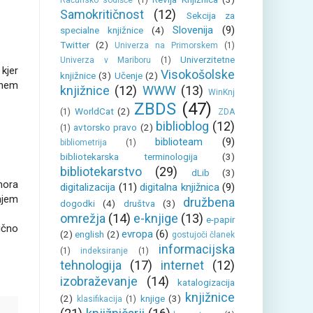
Računsko sodišče
(1)
Samokritičnost
(12)
Sekcija za
Slovenija
(9)
specialne knjižnice
(4)
Twitter
(2)
Univerza na Primorskem
(1)
Univerzitetne
Univerza v Mariboru
(1)
 kjer
Visokošolske
knjižnice
(3)
Učenje
(2)
enem
knjižnice
(12)
WWW
(13)
WinKnj
ZBDS
(47)
WorldCat
(2)
(1)
ZDA
biblioblog
(12)
avtorsko pravo
(2)
(1)
biblioteam
(9)
bibliometrija
(1)
bibliotekarska terminologija
(3)
bibliotekarstvo
(29)
dLib
(3)
mora
digitalizacija
(11)
digitalna knjižnica
(9)
njem
družbena
dogodki
(4)
društva
(3)
omrežja
(14)
e-knjige
(13)
e-papir
ično
evropa
(6)
(2)
english
(2)
gostujoči članek
informacijska
(1)
indeksiranje
(1)
tehnologija
(17)
internet
(12)
izobraževanje
(14)
katalogizacija
knjižnice
(2)
knjige
(3)
klasifikacija
(1)