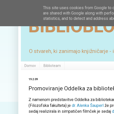
This site uses cookies from Google to de
are shared with Google along with perfo
BIBLIOBL
statistics, and to detect and address ab
O stvareh, ki zanimajo knjižničarje -
Domov
Biblioteam
19.2.09
Promoviranje Oddelka za bibliotek
Z namenom predstavitve Oddelka za bibliotekarst
(Filozofska fakulteta) je
dr. Alenka Šauperl
že pre
sedaj realizirala in simpatičen filmček je sedaj