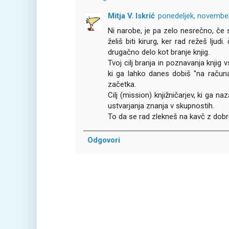
Mitja V. Iskrić
ponedeljek, novembe
Ni narobe, je pa zelo nesrečno, če si
želiš biti kirurg, ker rad režeš ljudi
drugačno delo kot branje knjig.
Tvoj cilj branja in poznavanja knjig
ki ga lahko danes dobiš "na računal
začetka.
Cilj (mission) knjižničarjev, ki ga n
ustvarjanja znanja v skupnostih.
To da se rad zlekneš na kavč z dobro
Odgovori