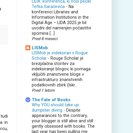
LIDA: konferenca, ki nosi pečat
Tefka Saračevića
-
Na
a
konferenci Libraries and
Information Institutions in the
Digital Age – LIDA 2025 je bil
uvodni del namenjen počastitvi
spomina […]
Pred 8 meseci
LISMob
LISMob je indeksiran v Rogue
Scholar
-
Rouge Scholar je
brezplačna storitev za
indeksiranje blogov, ki pomaga
vključiti znanstvene bloge v
infrastrukturo znanstvenih
podatkovnih zbirk (Iskr...
Pred 1 letom
The Fate of Books
Why YOU should take up
dumpster diving
-
Despite
appearances to the contrary,
tudi
your blogger is still alive and still
a in
gently obsessed with books. The
srcu,
last year has been pulling me