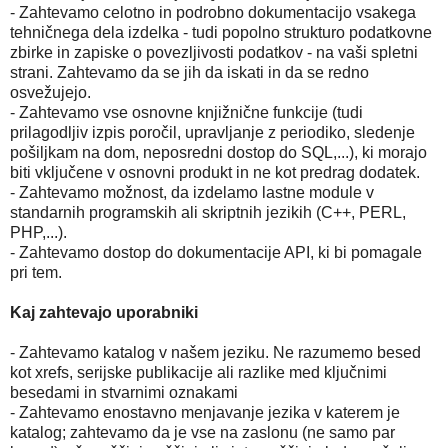
- Zahtevamo celotno in podrobno dokumentacijo vsakega
tehničnega dela izdelka - tudi popolno strukturo podatkovne
zbirke in zapiske o povezljivosti podatkov - na vaši spletni
strani. Zahtevamo da se jih da iskati in da se redno
osvežujejo.
- Zahtevamo vse osnovne knjižnične funkcije (tudi
prilagodljiv izpis poročil, upravljanje z periodiko, sledenje
pošiljkam na dom, neposredni dostop do SQL,...), ki morajo
biti vključene v osnovni produkt in ne kot predrag dodatek.
- Zahtevamo možnost, da izdelamo lastne module v
standarnih programskih ali skriptnih jezikih (C++, PERL,
PHP,...).
- Zahtevamo dostop do dokumentacije API, ki bi pomagale
pri tem.
Kaj zahtevajo uporabniki
- Zahtevamo katalog v našem jeziku. Ne razumemo besed
kot xrefs, serijske publikacije ali razlike med ključnimi
besedami in stvarnimi oznakami
- Zahtevamo enostavno menjavanje jezika v katerem je
katalog; zahtevamo da je vse na zaslonu (ne samo par