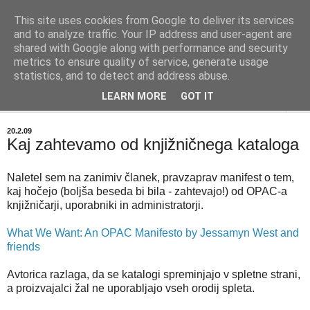
This site uses cookies from Google to deliver its services
BIBLIOBLOG
and to analyze traffic. Your IP address and user-agent are
shared with Google along with performance and security
metrics to ensure quality of service, generate usage
O stvareh, ki zanimajo knjižničarje - info@biblioblog.si
statistics, and to detect and address abuse.
LEARN MORE
GOT IT
▼
20.2.09
Kaj zahtevamo od knjižničnega kataloga
Naletel sem na zanimiv članek, pravzaprav manifest o tem,
kaj hočejo (boljša beseda bi bila - zahtevajo!) od OPAC-a
knjižničarji, uporabniki in administratorji.
What We Want: An OPAC Manifesto by Jessamyn West and
friends
Avtorica razlaga, da se katalogi spreminjajo v spletne strani,
a proizvajalci žal ne uporabljajo vseh orodij spleta.