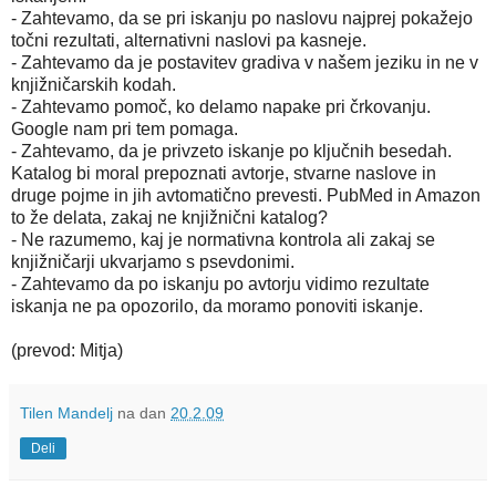
- Zahtevamo, da se pri iskanju po naslovu najprej pokažejo
točni rezultati, alternativni naslovi pa kasneje.
- Zahtevamo da je postavitev gradiva v našem jeziku in ne v
knjižničarskih kodah.
- Zahtevamo pomoč, ko delamo napake pri črkovanju.
Google nam pri tem pomaga.
- Zahtevamo, da je privzeto iskanje po ključnih besedah.
Katalog bi moral prepoznati avtorje, stvarne naslove in
druge pojme in jih avtomatično prevesti. PubMed in Amazon
to že delata, zakaj ne knjižnični katalog?
- Ne razumemo, kaj je normativna kontrola ali zakaj se
knjižničarji ukvarjamo s psevdonimi.
- Zahtevamo da po iskanju po avtorju vidimo rezultate
iskanja ne pa opozorilo, da moramo ponoviti iskanje.
(prevod: Mitja)
Tilen Mandelj
na dan
20.2.09
Deli