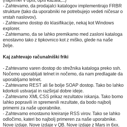
(naprimer v opis, opis kazala,...)
- Zahtevamo, da prodajalci katalogov implementirajo FRBR
strukture (tako da uporabniki ne potrebujejo vedeti ničesar o
vrstah naslovov).
- Zahtevamo dostop do klasifikacije, nekaj kot Windows
explorer.
- Zahtemamo, da se lahko premikamo med zasloni kataloga
enostavno tako z tipkovnico kot z miško, glede na naše
želje.
Kaj zahtevajo računalniški friki
- Zahtevamo varen dostop do strežnika kataloga preko ssh.
Nočemo uporabljati telnet in nočemo, da nam predlagate da
uporabljamo telnet.
- Zahtevamo REST ali še bolje SOAP dostop. Tako bo lahko
kdorkoli ustvarjal in razširjal dobre ideje.
- Zahtevamo XML CSS prikaz rezultatov iskanja. Tako bomo
lahko popravili in spremenili rezultate, da bodo najbolj
primerni za naše uporabnike.
- Zahtevamo enostavno kreiranje RSS virov. Tako se lahko
odločimo, kateri bo najbolj primeren za naše uporabnike.
Nove izdaje. Nove izdaje v QB. Nove izdaje z Mars in 6xx.