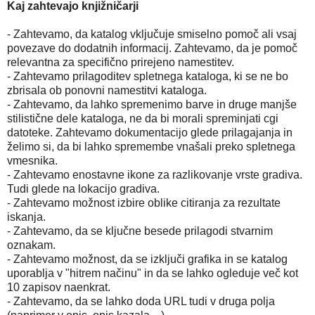
Kaj zahtevajo knjižničarji
- Zahtevamo, da katalog vključuje smiselno pomoč ali vsaj
povezave do dodatnih informacij. Zahtevamo, da je pomoč
relevantna za specifično prirejeno namestitev.
- Zahtevamo prilagoditev spletnega kataloga, ki se ne bo
zbrisala ob ponovni namestitvi kataloga.
- Zahtevamo, da lahko spremenimo barve in druge manjše
stilistične dele kataloga, ne da bi morali spreminjati cgi
datoteke. Zahtevamo dokumentacijo glede prilagajanja in
želimo si, da bi lahko spremembe vnašali preko spletnega
vmesnika.
- Zahtevamo enostavne ikone za razlikovanje vrste gradiva.
Tudi glede na lokacijo gradiva.
- Zahtevamo možnost izbire oblike citiranja za rezultate
iskanja.
- Zahtevamo, da se ključne besede prilagodi stvarnim
oznakam.
- Zahtevamo možnost, da se izključi grafika in se katalog
uporablja v "hitrem načinu" in da se lahko ogleduje več kot
10 zapisov naenkrat.
- Zahtevamo, da se lahko doda URL tudi v druga polja