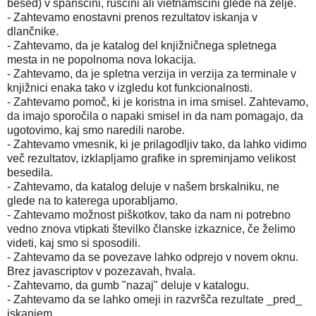
besed) v španščini, ruščini ali vietnamščini glede na želje.
- Zahtevamo enostavni prenos rezultatov iskanja v
dlančnike.
- Zahtevamo, da je katalog del knjižničnega spletnega
mesta in ne popolnoma nova lokacija.
- Zahtevamo, da je spletna verzija in verzija za terminale v
knjižnici enaka tako v izgledu kot funkcionalnosti.
- Zahtevamo pomoč, ki je koristna in ima smisel. Zahtevamo,
da imajo sporočila o napaki smisel in da nam pomagajo, da
ugotovimo, kaj smo naredili narobe.
- Zahtevamo vmesnik, ki je prilagodljiv tako, da lahko vidimo
več rezultatov, izklapljamo grafike in spreminjamo velikost
besedila.
- Zahtevamo, da katalog deluje v našem brskalniku, ne
glede na to katerega uporabljamo.
- Zahtevamo možnost piškotkov, tako da nam ni potrebno
vedno znova vtipkati številko članske izkaznice, če želimo
videti, kaj smo si sposodili.
- Zahtevamo da se povezave lahko odprejo v novem oknu.
Brez javascriptov v pozezavah, hvala.
- Zahtevamo, da gumb "nazaj" deluje v katalogu.
- Zahtevamo da se lahko omeji in razvršča rezultate _pred_
iskanjem.