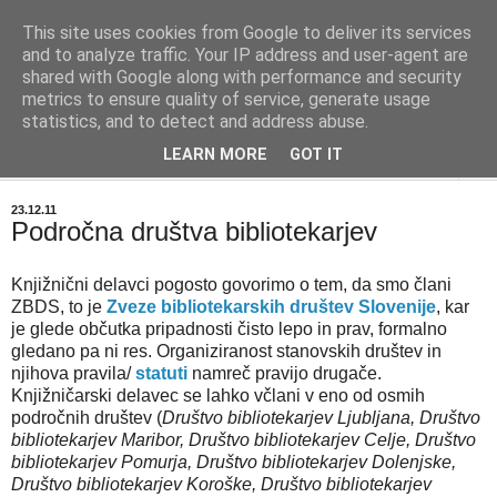
This site uses cookies from Google to deliver its services
BIBLIOBLOG
and to analyze traffic. Your IP address and user-agent are
shared with Google along with performance and security
metrics to ensure quality of service, generate usage
O stvareh, ki zanimajo knjižničarje - info@biblioblog.si
statistics, and to detect and address abuse.
LEARN MORE
GOT IT
▼
23.12.11
Področna društva bibliotekarjev
Knjižnični delavci pogosto govorimo o tem, da smo člani
ZBDS, to je
Zveze bibliotekarskih društev Slovenije
, kar
je glede občutka pripadnosti čisto lepo in prav, formalno
gledano pa ni res. Organiziranost stanovskih društev in
njihova pravila/
statuti
namreč pravijo drugače.
Knjižničarski delavec se lahko včlani v eno od osmih
področnih društev (
Društvo bibliotekarjev Ljubljana, Društvo
bibliotekarjev Maribor, Društvo bibliotekarjev Celje, Društvo
bibliotekarjev Pomurja, Društvo bibliotekarjev Dolenjske,
Društvo bibliotekarjev Koroške, Društvo bibliotekarjev