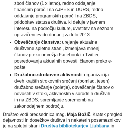
zbori članov (1 x letno), redno oddajanje
finančnih poročil na AJPES in DURS, redno
oddajanje programskih poročil na ZBDS,
pridobitev statusa društva, ki deluje v javnem
interesu na področju kulture, uvrstitev na seznam
upravičencev do donacij za leto 2013.
Obveščanje članstva:
urejanje aktualne
društvene spletne strani, izmenjava mnenj
članov preko omrežja Facebook in Twitter,
posredovanja aktualnih obvestil članom preko e-
pošte.
Družabno-strokovne aktivnosti:
organizacija
dveh krajših strokovnih srečanj (pomlad, jesen),
družabno srečanje (poletje), obveščanje članov o
novostih v stroki, aktivnostih v sorodnih društvih
in na ZBDS, spremljanje sprememb na
zakonodajnem področju.
Društvo vodi predsednica mag.
Maja Božič
. Kratek pregled
dejavnosti in dosežkov društva in nekaterih posameznikov
je na spletni strani
Društva bibliotekarjev Ljubljana
in