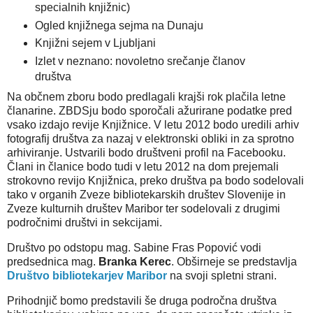
specialnih knjižnic)
Ogled knjižnega sejma na Dunaju
Knjižni sejem v Ljubljani
Izlet v neznano: novoletno srečanje članov
društva
Na občnem zboru bodo predlagali krajši rok plačila letne
članarine. ZBDSju bodo sporočali ažurirane podatke pred
vsako izdajo revije Knjižnice. V letu 2012 bodo uredili arhiv
fotografij društva za nazaj v elektronski obliki in za sprotno
arhiviranje. Ustvarili bodo društveni profil na Facebooku.
Člani in članice bodo tudi v letu 2012 na dom prejemali
strokovno revijo Knjižnica, preko društva pa bodo sodelovali
tako v organih Zveze bibliotekarskih društev Slovenije in
Zveze kulturnih društev Maribor ter sodelovali z drugimi
področnimi društvi in sekcijami.
Društvo po odstopu mag. Sabine Fras Popović vodi
predsednica mag.
Branka Kerec
. Obširneje se predstavlja
Društvo bibliotekarjev Maribor
na svoji spletni strani.
Prihodnjič bomo predstavili še druga področna društva