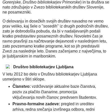
Gorenjske, Društvo bibliotekarjev Primorske
) in ta društva se
nato združujejo v Zvezo bibliotekarskih društev Slovenije,
ne posamezniki.
O delovanju in dosežkih svojih društev navadno ne vemo
prav veliko, kaj šele o "sosedih" iz drugih področnih društev,
zato je dobrodošla pobuda, da bi v nadaljevanjih podali
kratko predstavitev posameznih društev. Novoletni čas je
ravno pravšnji za načrtovanje dejavnosti v naslednjem letu,
zato povzemamo kratke programe, kot so jih predstavili
Zvezi za naslednje leto. Danes začenjamo z največjima, to
je ljubljanskim in mariborskim.
Društvo bibliotekarjev Ljubljana
V letu 2012 bo delo v Društvu bibliotekarjev Ljubljana
usmerjeno v štiri sklope.
Članstvo:
vzdrževanje aktualne baze članstva,
poziv za plačilo članarine, promocija
vključevanja novih članov; predvsem študentov.
Pravno-formalne zadeve:
pregled in ureditev
arhiva, redna srečanja izvršnega odbora, redni