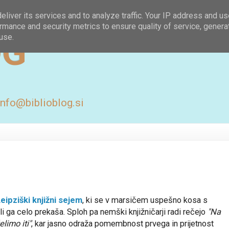
liver its services and to analyze traffic. Your IP address and u
rmance and security metrics to ensure quality of service, gener
OG
use.
 info@biblioblog.si
eipziški knjižni sejem
, ki se v marsičem uspešno kosa s
li ga celo prekaša. Sploh pa nemški knjižničarji radi rečejo
"Na
limo iti"
, kar jasno odraža pomembnost prvega in prijetnost