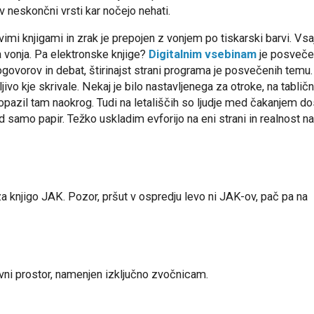
 v neskončni vrsti kar nočejo nehati.
imi knjigami in zrak je prepojen z vonjem po tiskarski barvi. Vsa
 vonja. Pa elektronske knjige?
Digitalnim vsebinam
je posveče
ogovorov in debat, štirinajst strani programa je posvečenih temu
žljivo kje skrivale. Nekaj je bilo nastavljenega za otroke, na tabličn
 opazil tam naokrog. Tudi na letališčih so ljudje med čakanjem do
d samo papir. Težko uskladim evforijo na eni strani in realnost na
za knjigo JAK. Pozor, pršut v ospredju levo ni JAK-ov, pač pa na
vni prostor, namenjen izključno zvočnicam.