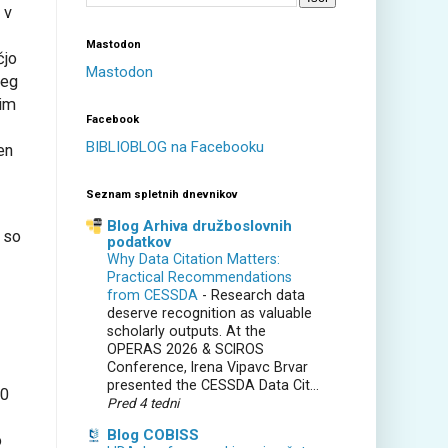
 v
Mastodon
čjo
Mastodon
seg
kim
Facebook
BIBLIOBLOG na Facebooku
en
Seznam spletnih dnevnikov
Blog Arhiva družboslovnih
 so
podatkov
Why Data Citation Matters:
Practical Recommendations
from CESSDA
-
Research data
deserve recognition as valuable
scholarly outputs. At the
OPERAS 2026 & SCIROS
Conference, Irena Vipavc Brvar
presented the CESSDA Data Cit...
20
Pred 4 tedni
Blog COBISS
o