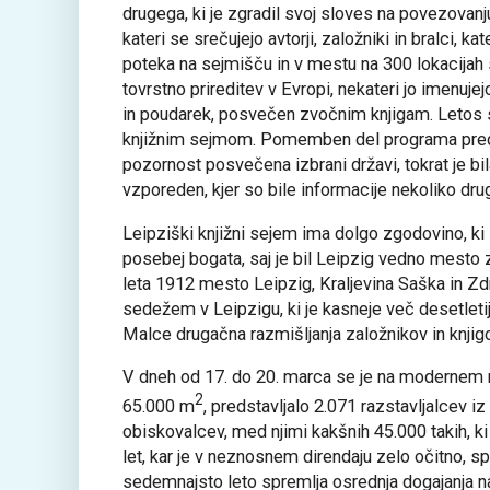
drugega, ki je zgradil svoj sloves na povezovanj
kateri se srečujejo avtorji, založniki in bralci, 
poteka na sejmišču in v mestu na 300 lokacijah sk
tovrstno prireditev v Evropi, nekateri jo imenujej
in poudarek, posvečen zvočnim knjigam. Letos s
knjižnim sejmom. Pomemben del programa predst
pozornost posvečena izbrani državi, tokrat je bi
vzporeden, kjer so bile informacije nekoliko drug
Leipziški knjižni sejem ima dolgo zgodovino, ki 
posebej bogata, saj je bil Leipzig vedno mesto z
leta 1912 mesto Leipzig, Kraljevina Saška in Z
sedežem v Leipzigu, ki je kasneje več desetleti
Malce drugačna razmišljanja založnikov in knjigot
V dneh od 17. do 20. marca se je na modernem 
2
65.000 m
, predstavljalo 2.071 razstavljalcev i
obiskovalcev, med njimi kakšnih 45.000 takih, ki s
let, kar je v neznosnem direndaju zelo očitno, sp
sedemnajsto leto spremlja osrednja dogajanja n