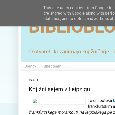
This site uses cookies from Google to de
are shared with Google along with perfo
BIBLIOBL
statistics, and to detect and address ab
O stvareh, ki zanimajo knjižničarje -
Domov
Biblioteam
19.3.11
Knjižni sejem v Leipzigu
Te dni poteka
L
frankfurtskim a
frankfurtskega moramo iti, na leipziškega pa že