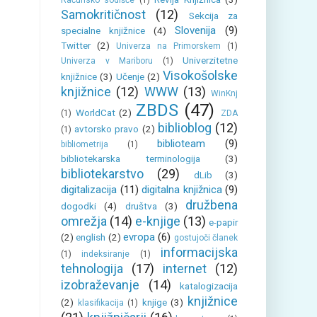
Računsko sodišče
(1)
Samokritičnost
(12)
Sekcija za
Slovenija
(9)
specialne knjižnice
(4)
Twitter
(2)
Univerza na Primorskem
(1)
Univerzitetne
Univerza v Mariboru
(1)
Visokošolske
knjižnice
(3)
Učenje
(2)
knjižnice
(12)
WWW
(13)
WinKnj
ZBDS
(47)
WorldCat
(2)
(1)
ZDA
biblioblog
(12)
avtorsko pravo
(2)
(1)
biblioteam
(9)
bibliometrija
(1)
bibliotekarska terminologija
(3)
bibliotekarstvo
(29)
dLib
(3)
digitalizacija
(11)
digitalna knjižnica
(9)
družbena
dogodki
(4)
društva
(3)
omrežja
(14)
e-knjige
(13)
e-papir
evropa
(6)
(2)
english
(2)
gostujoči članek
informacijska
(1)
indeksiranje
(1)
tehnologija
(17)
internet
(12)
izobraževanje
(14)
katalogizacija
knjižnice
(2)
knjige
(3)
klasifikacija
(1)