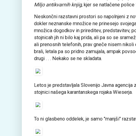
Miljo antikvarnih knjig
, kjer se natlačene police
Neskončni razstavni prostori so napolnjeni z nov
dokler neznanske množice ne prinesejo svojega
množica dogodkov in prireditev, predstavitev, p
stojnicah jih ni bilo kaj prida, ali pa so se srame
ali prenosnih telefonih, prav gneče nisem nikoli
brali, letala pa so pridno zamujala, ampak povso
drugi . . . Nekako se ne skladata.
Letos je predstavljala Slovenijo Javna agencija 
stojnici našega karantanskega rojaka Wieserja.
To ni glasbeno oddelek, je samo "manjši" razsta