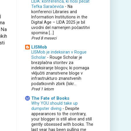
LIDA: konferenca, ki nosi pečat
Tefka Saračevića
-
Na
konferenci Libraries and
j
Information Institutions in the
Digital Age – LIDA 2025 je bil
na
uvodni del namenjen počastitvi
. Na
spomina […]
ikih
Pred 8 meseci
sti
LISMob
LISMob je indeksiran v Rogue
Scholar
-
Rouge Scholar je
brezplačna storitev za
indeksiranje blogov, ki pomaga
vključiti znanstvene bloge v
infrastrukturo znanstvenih
podatkovnih zbirk (Iskr...
Pred 1 letom
The Fate of Books
Why YOU should take up
dumpster diving
-
Despite
appearances to the contrary,
your blogger is still alive and still
gently obsessed with books. The
last year has been pulling me