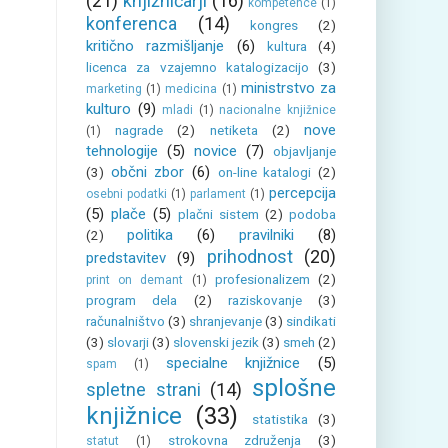
(21)
knjižničarji
(16)
kompetence
(1)
konferenca
(14)
kongres
(2)
kritično razmišljanje
(6)
kultura
(4)
licenca za vzajemno katalogizacijo
(3)
ministrstvo za
marketing
(1)
medicina
(1)
kulturo
(9)
mladi
(1)
nacionalne knjižnice
nove
nagrade
(2)
netiketa
(2)
(1)
tehnologije
(5)
novice
(7)
objavljanje
občni zbor
(6)
(3)
on-line katalogi
(2)
percepcija
osebni podatki
(1)
parlament
(1)
(5)
plače
(5)
plačni sistem
(2)
podoba
politika
(6)
pravilniki
(8)
(2)
prihodnost
(20)
predstavitev
(9)
profesionalizem
(2)
print on demant
(1)
program dela
(2)
raziskovanje
(3)
računalništvo
(3)
shranjevanje
(3)
sindikati
(3)
slovarji
(3)
slovenski jezik
(3)
smeh
(2)
specialne knjižnice
(5)
spam
(1)
splošne
spletne strani
(14)
knjižnice
(33)
statistika
(3)
strokovna združenja
(3)
statut
(1)