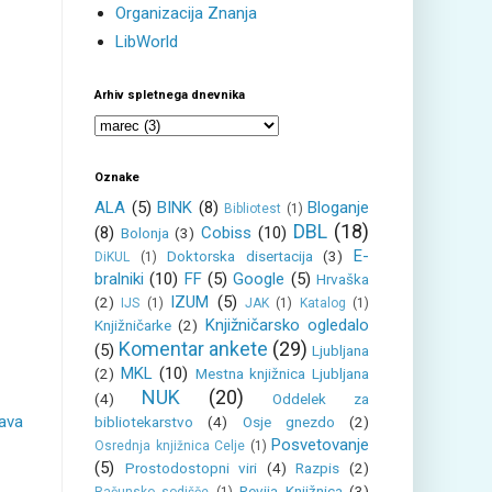
Organizacija Znanja
LibWorld
Arhiv spletnega dnevnika
Oznake
ALA
(5)
BINK
(8)
Bloganje
Bibliotest
(1)
DBL
(18)
(8)
Cobiss
(10)
Bolonja
(3)
E-
Doktorska disertacija
(3)
DiKUL
(1)
bralniki
(10)
FF
(5)
Google
(5)
Hrvaška
IZUM
(5)
(2)
IJS
(1)
JAK
(1)
Katalog
(1)
Knjižničarsko ogledalo
Knjižničarke
(2)
Komentar ankete
(29)
(5)
Ljubljana
MKL
(10)
(2)
Mestna knjižnica Ljubljana
NUK
(20)
(4)
Oddelek za
java
bibliotekarstvo
(4)
Osje gnezdo
(2)
Posvetovanje
Osrednja knjižnica Celje
(1)
(5)
Prostodostopni viri
(4)
Razpis
(2)
Revija Knjižnica
(3)