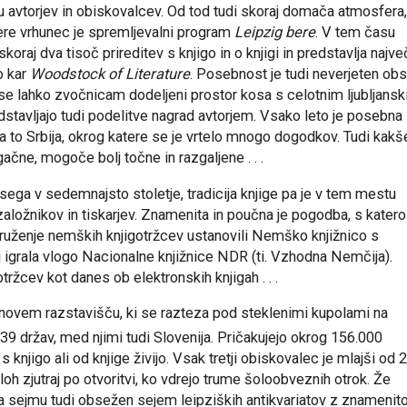
u avtorjev in obiskovalcev. Od tod tudi skoraj domača atmosfera,
katere vrhunec je spremljevalni program
Leipzig bere
. V tem času
oraj dva tisoč prireditev s knjigo in o knjigi in predstavlja najve
o kar
Woodstock of Literature
. Posebnost je tudi neverjeten ob
e lahko zvočnicam dodeljeni prostor kosa s celotnim ljubljans
avljajo tudi podelitve nagrad avtorjem. Vsako leto je posebna
la to Srbija, okrog katere se je vrtelo mnogo dogodkov. Tudi kakš
ačne, mogoče bolj točne in razgaljene . . .
sega v sedemnajsto stoletje, tradicija knjige pa je v tem mestu
aložnikov in tiskarjev. Znamenita in poučna je pogodba, s katero
druženje nemških knjigotržcev ustanovili Nemško knjižnico s
j igrala vlogo Nacionalne knjižnice NDR (ti. Vzhodna Nemčija).
ržcev kot danes ob elektronskih knjigah . . .
novem razstavišču, ki se razteza pod steklenimi kupolami na
z 39 držav, med njimi tudi Slovenija. Pričakujejo okrog 156.000
 knjigo ali od knjige živijo. Vsak tretji obiskovalec je mlajši od 
loh zjutraj po otvoritvi, ko vdrejo trume šoloobveznih otrok. Že
a sejmu tudi obsežen sejem leipziških antikvariatov z znamenit