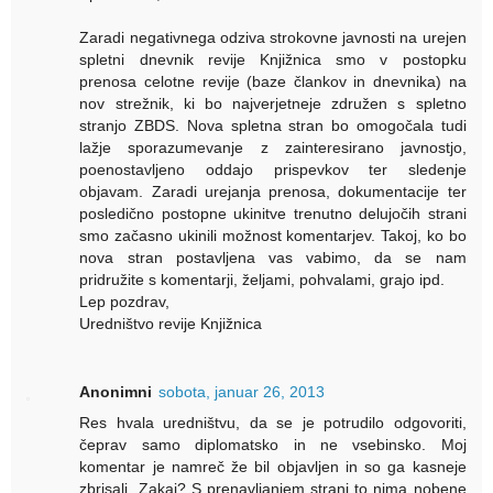
Zaradi negativnega odziva strokovne javnosti na urejen
spletni dnevnik revije Knjižnica smo v postopku
prenosa celotne revije (baze člankov in dnevnika) na
nov strežnik, ki bo najverjetneje združen s spletno
stranjo ZBDS. Nova spletna stran bo omogočala tudi
lažje sporazumevanje z zainteresirano javnostjo,
poenostavljeno oddajo prispevkov ter sledenje
objavam. Zaradi urejanja prenosa, dokumentacije ter
posledično postopne ukinitve trenutno delujočih strani
smo začasno ukinili možnost komentarjev. Takoj, ko bo
nova stran postavljena vas vabimo, da se nam
pridružite s komentarji, željami, pohvalami, grajo ipd.
Lep pozdrav,
Uredništvo revije Knjižnica
Anonimni
sobota, januar 26, 2013
Res hvala uredništvu, da se je potrudilo odgovoriti,
čeprav samo diplomatsko in ne vsebinsko. Moj
komentar je namreč že bil objavljen in so ga kasneje
zbrisali. Zakaj? S prenavljanjem strani to nima nobene