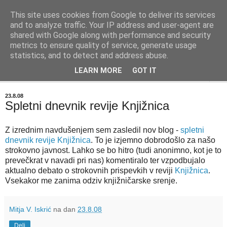
This site uses cookies from Google to deliver its services
BIBLIOBLOG
and to analyze traffic. Your IP address and user-agent are
shared with Google along with performance and security
metrics to ensure quality of service, generate usage
O stvareh, ki zanimajo knjižničarje - info@biblioblog.si
statistics, and to detect and address abuse.
LEARN MORE
GOT IT
▼
23.8.08
Spletni dnevnik revije Knjižnica
Z izrednim navdušenjem sem zasledil nov blog -
spletni
dnevnik revije Knjižnica
. To je izjemno dobrodošlo za našo
strokovno javnost. Lahko se bo hitro (tudi anonimno, kot je to
prevečkrat v navadi pri nas) komentiralo ter vzpodbujalo
aktualno debato o strokovnih prispevkih v reviji
Knjižnica
.
Vsekakor me zanima odziv knjižničarske srenje.
Mitja V. Iskrić
na dan
23.8.08
Deli